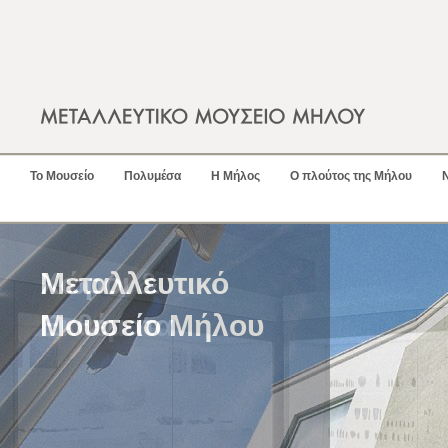
Το Μουσείο
Πολυμέσα
Η Μήλος
Ο πλούτος της Μήλου
Χώροι &
Εκθέματα